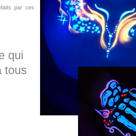
éfaits par ces
e qui
à tous