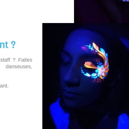
nt ?
taff ? Faites
 danseuses,
ant.