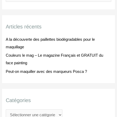
t
e
é
c
g
h
o
Articles récents
e
r
r
i
A la découverte des paillettes biodégradables pour le
c
e
maquillage
h
s
Couleurs le mag – Le magazine Français et GRATUIT du
e
face painting
r
Peut-on maquiller avec des marqueurs Posca ?
:
Catégories