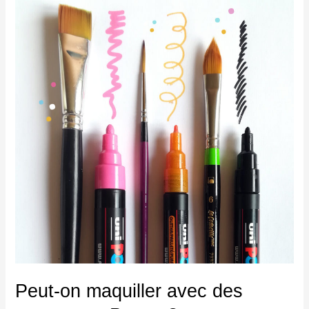
on
maquiller
avec
des
marqueurs
Posca
?
Peut-on maquiller avec des