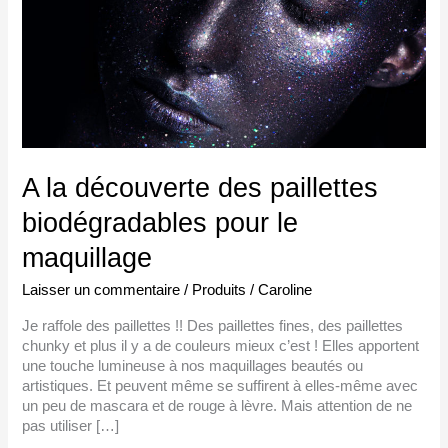
pour
le
maquillage
A la découverte des paillettes
biodégradables pour le
maquillage
Laisser un commentaire
/
Produits
/
Caroline
Je raffole des paillettes !! Des paillettes fines, des paillettes
chunky et plus il y a de couleurs mieux c’est ! Elles apportent
une touche lumineuse à nos maquillages beautés ou
artistiques. Et peuvent même se suffirent à elles-même avec
un peu de mascara et de rouge à lèvre. Mais attention de ne
pas utiliser […]