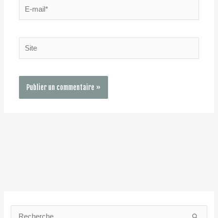
E-
mail*
Site
C
a