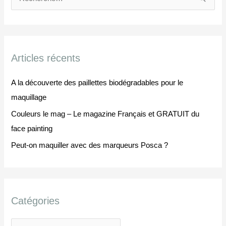
R
t
e
é
c
g
h
o
Articles récents
e
r
r
i
A la découverte des paillettes biodégradables pour le
c
e
maquillage
h
s
Couleurs le mag – Le magazine Français et GRATUIT du
e
face painting
r
Peut-on maquiller avec des marqueurs Posca ?
:
Catégories